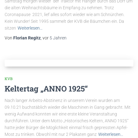
Samstag morgen wieder der Traktor mit Hänger durch das Dorf um
die alten Weihnachtsbäume in Empfang zu nehmen. Trotz
Coronapause 2021, lief alles sofort wieder wie am Schnürchen.
Kein Wunder! Seit 1995 sammelt der KVB die Bäumchen ein. Da
sitzen
Weiterlesen…
Von
Florian Regitz
, vor
5 Jahren
KVB
Keltertag „ANNO 1925“
Nach langer Arbeits-Abstinenz in unserem Verein wurden am
09.10.21 buchstäblich wieder die Maschinen in Gang gebracht. Mit
wenig Aufwand konnten wir eine erste kleine Veranstaltung
durchführen. Unter dem Motto „Historisches Keltern, ANNO 1925“
hatte jeder Bürger die Möglichkeit einmal frisch gepressten Apfel-
Most zu trinken. Obwohl mit nur 2 Plakaten ganz
Weiterlesen…