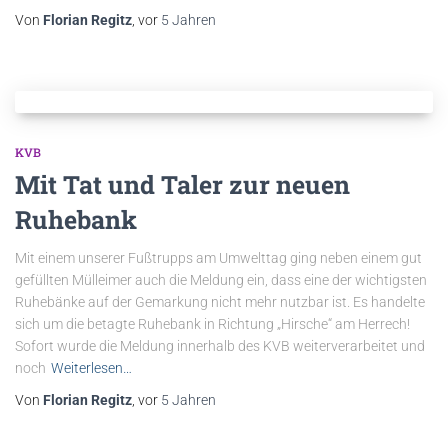
Von
Florian Regitz
, vor
5 Jahren
KVB
Mit Tat und Taler zur neuen
Ruhebank
Mit einem unserer Fußtrupps am Umwelttag ging neben einem gut
gefüllten Mülleimer auch die Meldung ein, dass eine der wichtigsten
Ruhebänke auf der Gemarkung nicht mehr nutzbar ist. Es handelte
sich um die betagte Ruhebank in Richtung „Hirsche“ am Herrech!
Sofort wurde die Meldung innerhalb des KVB weiterverarbeitet und
noch
Weiterlesen…
Von
Florian Regitz
, vor
5 Jahren