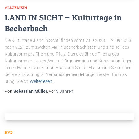
ALLGEMEIN
LAND IN SICHT – Kulturtage in
Becherbach
Die Kulturtage „Land in Sicht“ finden vom 02.09.2023 – 24.09.2023
nach 2021 zum zweiten Mal in Becherbach statt und sind Teil des
Kultursommers Rheinland-Pfalz. Das diesjährige Thema des
Kultursommers lautet ‚Westen‘.Organisation und Konzeption liegen
in den Händen von Florian Haas und Stefan Hausmann.Schirmherr
der Veranstaltung ist Verbandsgemeindebürgermeister Thomas
Jung. Gleich
Weiterlesen…
Von
Sebastian Müller
, vor
3 Jahren
KVB