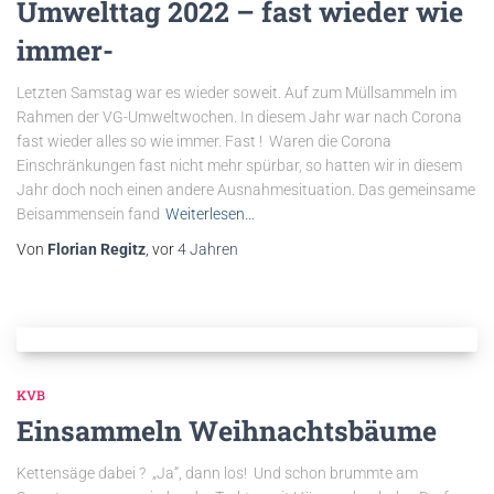
Umwelttag 2022 – fast wieder wie
immer-
Letzten Samstag war es wieder soweit. Auf zum Müllsammeln im
Rahmen der VG-Umweltwochen. In diesem Jahr war nach Corona
fast wieder alles so wie immer. Fast ! Waren die Corona
Einschränkungen fast nicht mehr spürbar, so hatten wir in diesem
Jahr doch noch einen andere Ausnahmesituation. Das gemeinsame
Beisammensein fand
Weiterlesen…
Von
Florian Regitz
, vor
4 Jahren
KVB
Einsammeln Weihnachtsbäume
Kettensäge dabei ? „Ja“, dann los! Und schon brummte am