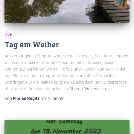
KVB
Tag am Weiher
Am vergangenen Sonntag war es endlich soweit. Seit Jahren haben
wir wieder unsere Tretboote einsatzbereit zu Wasser lassen
können. Bei perfektem Wetter, Kaffee und Kuchen, konnten Kinder
und Eltern ein paar entspannte Stunden am alten Dorfweiher
verbringen. Für die Kleinen sorgte ein Basteltisch und Glitzertatoos
für Kurzweil. Auch das Angelspiel während
Weiterlesen…
Von
Florian Regitz
, vor
2 Jahren