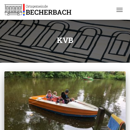
NAVIG
UMSC
KVB