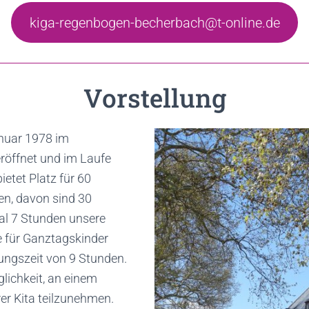
kiga-regenbogen-becherbach@t-online.de
Vorstellung
nuar 1978 im
röffnet und im Laufe
ietet Platz für 60
en, davon sind 30
mal 7 Stunden unsere
e für Ganztagskinder
ungszeit von 9 Stunden.
lichkeit, an einem
r Kita teilzunehmen.