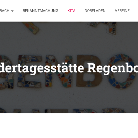
RBACH
BEKANNTMACHUNG
KITA
DORFLADEN
VEREINE
dertagesstätte Regenb