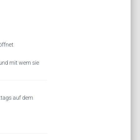
öffnet
 und mit wem sie
ttags auf dem