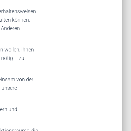
Verhaltensweisen
falten können,
r Anderen
n wollen, ihnen
 nötig – zu
einsam von der
r unsere
tern und
nktionsräume, die