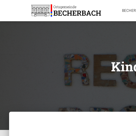
BECHE
Kin