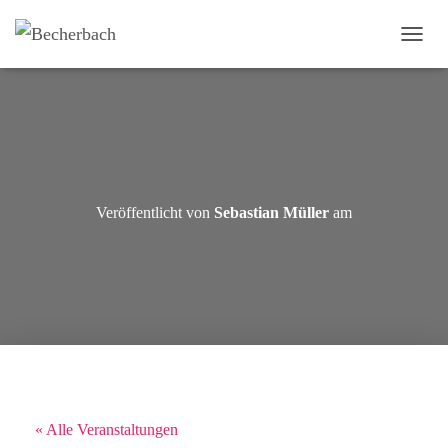
N
A
V
I
G
A
T
I
O
Veröffentlicht von
Sebastian Müller
am
N
U
M
S
C
H
A
L
T
E
N
« Alle Veranstaltungen