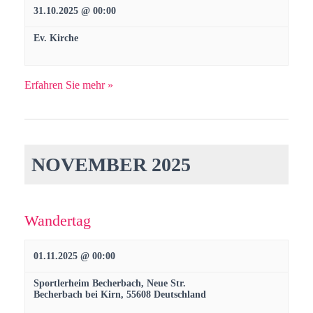
a
31.10.2025 @ 00:00
n
v
Ev. Kirche
d
i
A
g
Erfahren Sie mehr »
a
n
t
s
NOVEMBER 2025
i
i
o
c
n
Wandertag
h
01.11.2025 @ 00:00
t
Sportlerheim Becherbach,
Neue Str.
Becherbach bei Kirn
,
55608
Deutschland
e