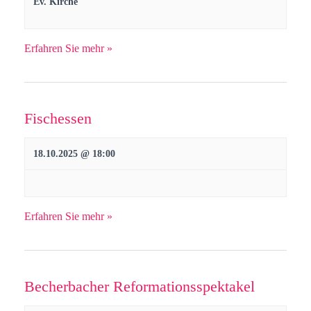
g
Ev. Kirche
e
n
A
n
g
Erfahren Sie mehr »
n
S
e
s
u
i
n
Fischessen
c
c
S
h
18.10.2025 @ 18:00
h
u
e
t
c
e
Erfahren Sie mehr »
h
n
-
e
Becherbacher Reformationsspektakel
N
u