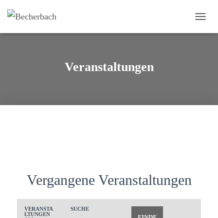
NAVI
UMSC
Veranstaltungen
Vergangene Veranstaltungen
V
V
VERANSTA
SUCHE
V
LTUNGEN