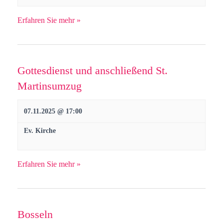
n
Erfahren Sie mehr »
,
N
Gottesdienst und anschließend St.
a
Martinsumzug
v
07.11.2025 @ 17:00
i
Ev. Kirche
g
Erfahren Sie mehr »
a
t
Bosseln
i