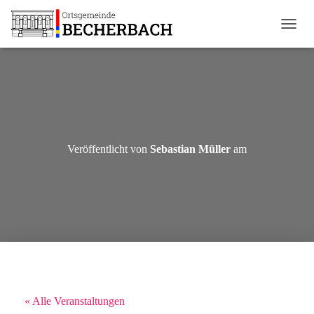
N
A
V
I
G
A
T
I
O
Veröffentlicht von
Sebastian Müller
am
N
U
M
S
C
H
A
L
T
E
N
« Alle Veranstaltungen